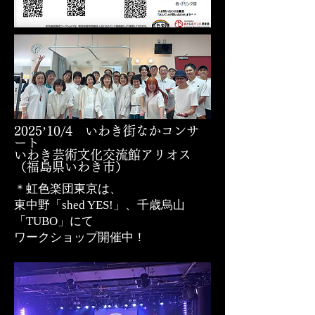
2025’10/4 いわき街なかコンサ
ート
いわき芸術文化交流館アリオス
（福島県いわき市）
＊虹色楽団東京は、
東中野「shed YES!」
、千歳烏山
「TUBO」にて
ワークショップ開催中！