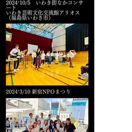
2024’10/5 いわき街なかコンサ
ート
いわき芸術文化交流館アリオス
（福島県いわき市）
2024’3/10 新宿NPOまつり