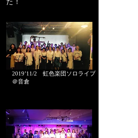
た！
2019’11/2 虹色楽団ソロライブ
＠音倉